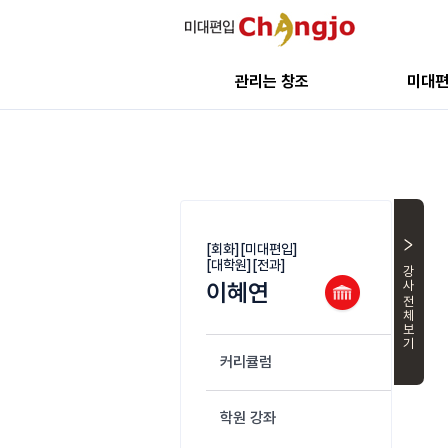
관리는 창조
미대
[회화][미대편입]
[대학원][전과]
강사 전체
이혜연
커리큘럼
학원 강좌