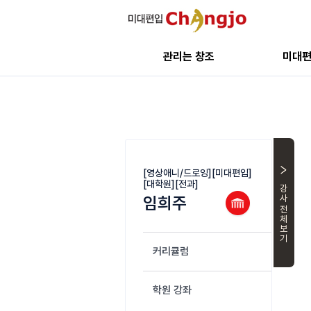
관리는 창조
미대
[영상애니/드로잉][미대편입]
[대학원][전과]
강사 전체
임희주
커리큘럼
학원 강좌