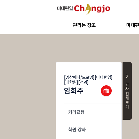
관리는 창조
미대
[영상애니/드로잉][미대편입]
[대학원][전과]
강사 전체
임희주
커리큘럼
학원 강좌