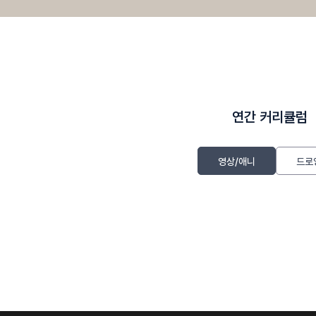
연간 커리큘럼
영상/애니
드로