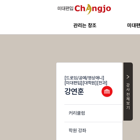
관리는 창조
미대
[드로잉/공예/영상애니]
[미대편입][대학원][전과]
강사 전체
강연훈
커리큘럼
학원 강좌