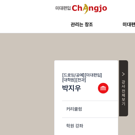
관리는 창조
미대
[드로잉/공예][미대편입]
[대학원][전과]
강사 전체
박지우
커리큘럼
학원 강좌