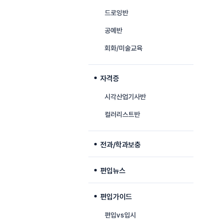
드로잉반
공예반
회화/미술교육
자격증
시각산업기사반
컬러리스트반
전과/학과보충
편입뉴스
편입가이드
편입vs입시