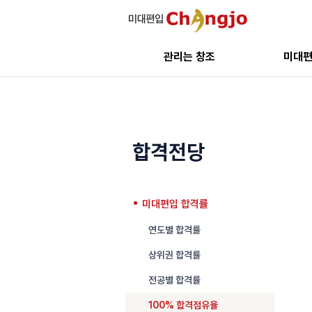
관리는 창조
미대
합격전당
미대편입 합격률
연도별 합격률
상위권 합격률
전공별 합격률
100% 합격점유율