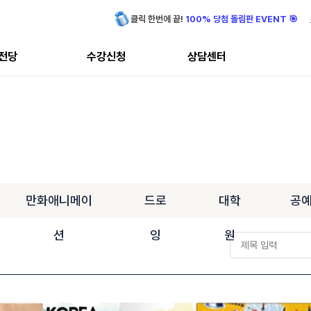
클릭 한번에 끝!
100% 당첨 돌림판 EVENT 🎯
전당
수강신청
상담센터
만화애니메이
드로
대학
공
션
잉
원