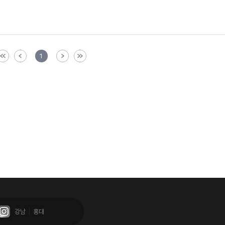
1
강남
홍대