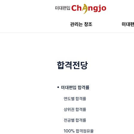
관리는 창조
미대
합격전당
미대편입 합격률
연도별 합격률
상위권 합격률
전공별 합격률
100% 합격점유율