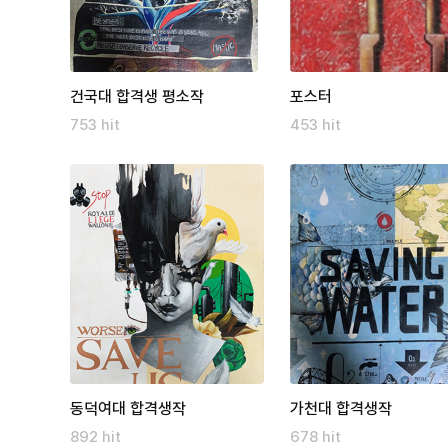
건국대 합격생 평소작
포스터
753 hit
453 hit
동덕여대 합격생작
가천대 합격생작
892 hit
678 hit