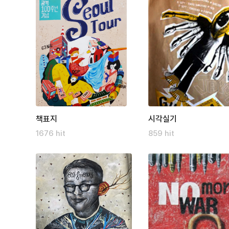
책표지
시각실기
1676 hit
859 hit