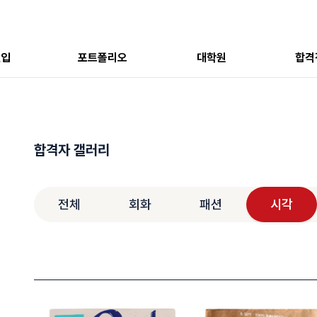
편입
포트폴리오
대학원
합격
합격자 갤러리
전체
회화
패션
시각