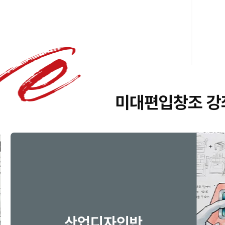
미대편입창조 강
드로잉반