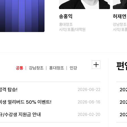
이
드
송홍익
허재연
박서연
홍대창조
강남창조
강남창조
시각/포폴/대학원
시각/포폴/대학원
패션/포
편
공통
강남창조
홍대창조
인강
합격 탑승!
20
2026-06-22
준비생 얼리버드 50% 이벤트!
20
2026-06-16
신규/수강생 지원금 안내
20
2026-02-20