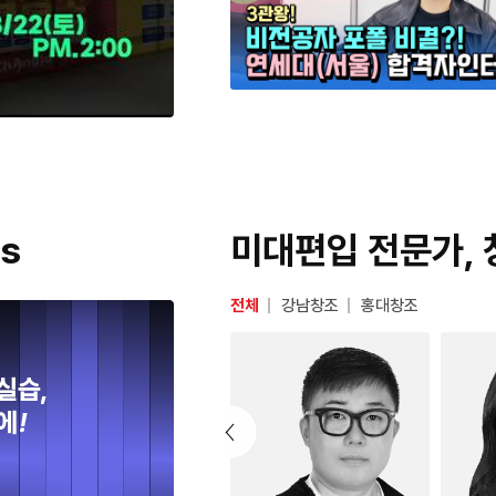
ss
미대편입 전문가, 
전체
강남창조
홍대창조
이
전
슬
라