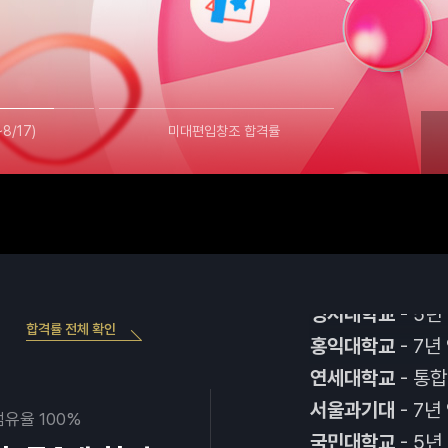
단국대학교
- 6년
8/17)
미대편입창조 합격률
컬러리스트
동덕여대
- 7년 
상명대학교
- 7년
서울여대
- 5년 
명지대학교
- 5년
홍익대학교
- 7년
연세대학교
- 통합
합격률 전체 확인
서울과기대
- 7년
국민대학교
- 5년
경희대학교
- 7년
점유율 100%
세종대학교
- 7년