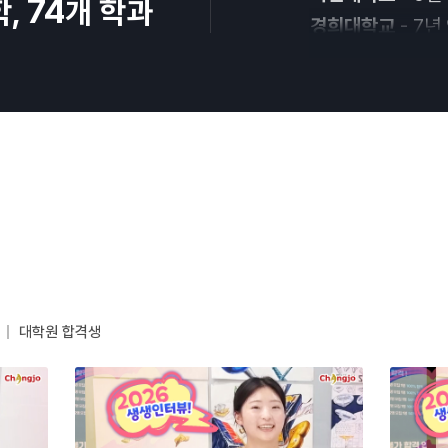
74
학,
개 학과
연세대학교
- 5년
단국대학교
- 6년
동덕여대
- 7년 
상명대학교
- 7년
서울여대
- 5년 
명지대학교
- 5년
홍익대학교
- 7년
연세대학교
- 통합
서울과기대
- 7년
국민대학교
- 5년
대학원 합격생
경희대학교
- 7년
세종대학교
- 7년
연세대학교
- 5년