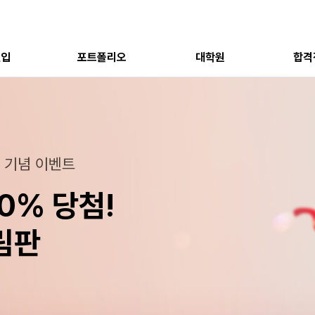
편입
포트폴리오
대학원
합격
 필요하다!
장, 28학년도의 도전!
파 기념 이벤트
 중
도 미대편입
도
0% 당첨!
적 합격 석권
산업기사+기사
격생이
조
략 설명회
내
림판
 합격률
OPEN!
 STORY
 채용
)
여형 클래스
나갈 강사를 모집합니다.