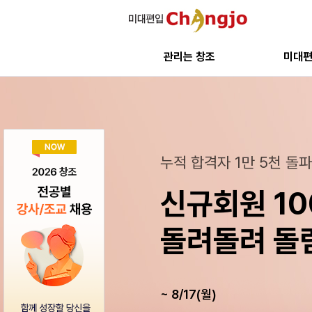
관리는 창조
미대
지금부터는 전략적 시작이
여름방학 - 27학년도의 성
누적 합격자 1만 5천 돌
비교 불가능한 합격 실적!
인강 오픈 특가 57% 할인
지금 바로 공개합니다
JOIN OUR CHANGJO
27/28학년
27, 28학년
신규회원 10
2026 압도
컬러리스트 
최상위권 합
미대편입창
8월 합격전
8월 개강 안
돌려돌려 돌
미대편입창조
자격증 인강 
들려주는 합격
전공별 강사
8/22(토) 오후 2시~ 홍대창조
정규반 8/3(월), 주말반 8/1(토
~ 8/17(월)
창조는 또 한번 증명했습니다.
강사와 학생이 함께 만드는 참
다음 주인공은 여러분입니다
미대편입창조에서 함께 성장해 