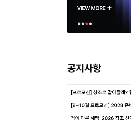
강연훈
이정은
강남창조
홍대창조
드로잉/공예/영상,애니/포폴/대학
시각/포폴/대학원
원
공지사항
[프로모션] 창조로 갈아탈래? 
[8~10월 프로모션] 2028 
격이 다른 혜택! 2026 창조 