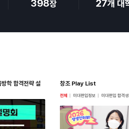
398
27
개 대
장
여름방학 합격전략 설
창조 Play List
전체
미대편입정보
미대편입 합격생